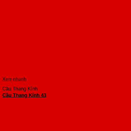
Xem nhanh
Cầu Thang Kính
Cầu Thang Kính 43