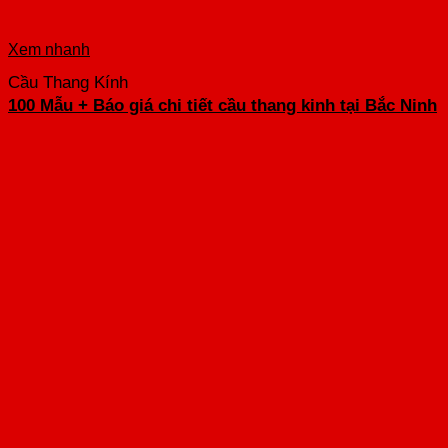
Xem nhanh
Cầu Thang Kính
100 Mẫu + Báo giá chi tiết cầu thang kinh tại Bắc Ninh