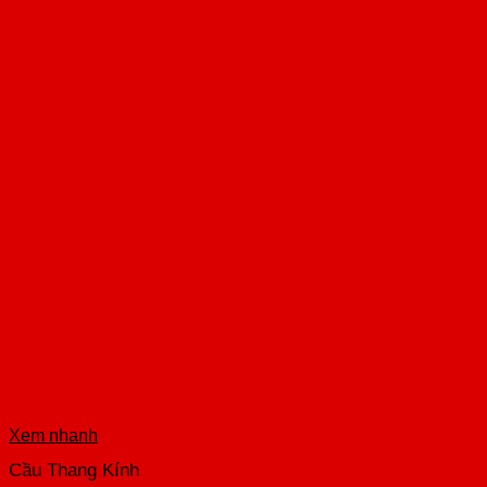
Xem nhanh
Cầu Thang Kính