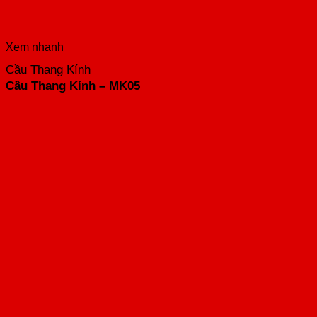
Xem nhanh
Cầu Thang Kính
Cầu Thang Kính – MK05