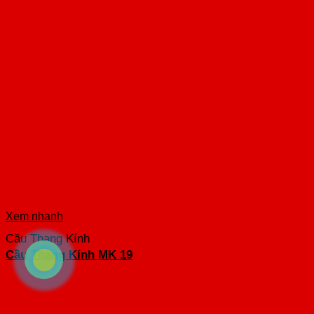
Xem nhanh
Cầu Thang Kính
Cầu Thang Kính MK 19