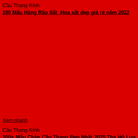
Cầu Thang Kính
100 Mẫu Hàng Rào Sắt ,Hoa sắt đẹp giá rẻ năm 2022
Xem nhanh
Cầu Thang Kính
100+ Mẫu Chân Cầu Thang Đẹp Nhất 2025 Tha Hồ Lựa