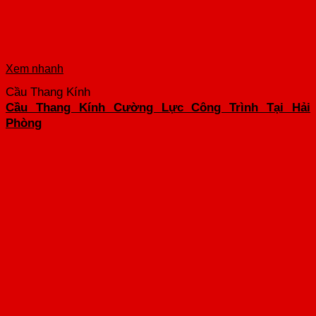
Xem nhanh
Cầu Thang Kính
Cầu Thang Kính Cường Lực Công Trình Tại Hải
Phòng