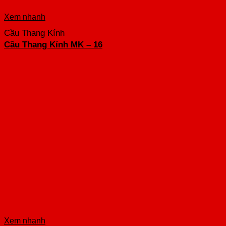
Xem nhanh
Cầu Thang Kính
Cầu Thang Kính MK – 16
Xem nhanh