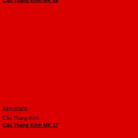
Cầu Thang Kính MK 09
Xem nhanh
Cầu Thang Kính
Cầu Thang Kính MK 17