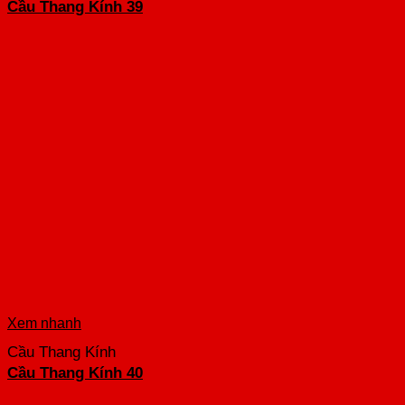
Cầu Thang Kính 39
Xem nhanh
Cầu Thang Kính
Cầu Thang Kính 40