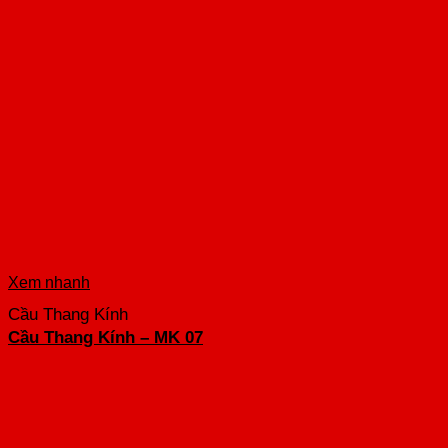
Xem nhanh
Cầu Thang Kính
Cầu Thang Kính – MK 07