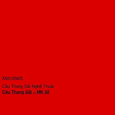
Xem nhanh
Cầu Thang Sắt Nghệ Thuật
Cầu Thang Sắt – MK 02