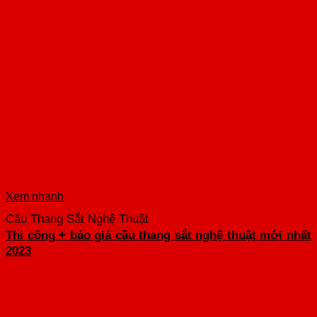
Xem nhanh
Cầu Thang Sắt Nghệ Thuật
Thi công + báo giá cầu thang sắt nghệ thuật mới nhất
2023