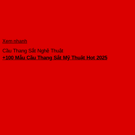
Xem nhanh
Cầu Thang Sắt Nghệ Thuật
+100 Mẫu Cầu Thang Sắt Mỹ Thuật Hot 2025