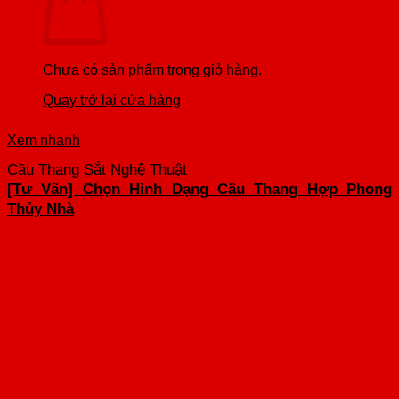
Chưa có sản phẩm trong giỏ hàng.
Quay trở lại cửa hàng
Xem nhanh
Cầu Thang Sắt Nghệ Thuật
[Tư Vấn] Chọn Hình Dạng Cầu Thang Hợp Phong
Thủy Nhà