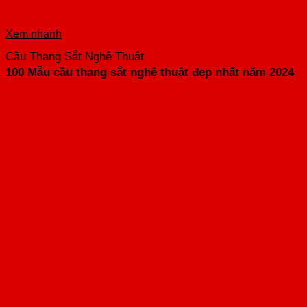
Xem nhanh
Cầu Thang Sắt Nghệ Thuật
100 Mẫu cầu thang sắt nghệ thuật đẹp nhất năm 2024