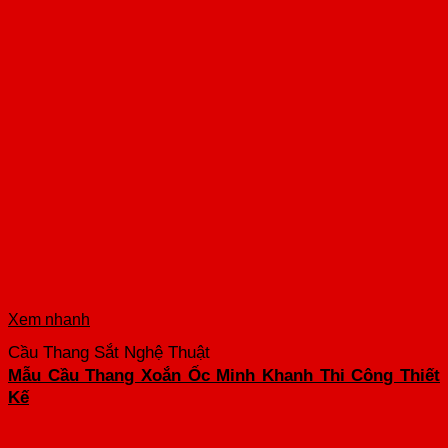
Xem nhanh
Cầu Thang Sắt Nghệ Thuật
Mẫu Cầu Thang Xoắn Ốc Minh Khanh Thi Công Thiết
Kế