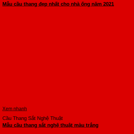
Mẫu cầu thang đẹp nhất cho nhà ống năm 2021
Xem nhanh
Cầu Thang Sắt Nghệ Thuật
Mẫu cầu thang sắt nghệ thuật màu trắng