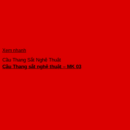
Xem nhanh
Cầu Thang Sắt Nghệ Thuật
Cầu Thang sắt nghệ thuật – MK 03