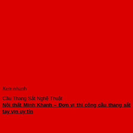
Xem nhanh
Cầu Thang Sắt Nghệ Thuật
Nội thất Minh Khanh – Đơn vị thi công cầu thang sắt
tay vịn uy tín