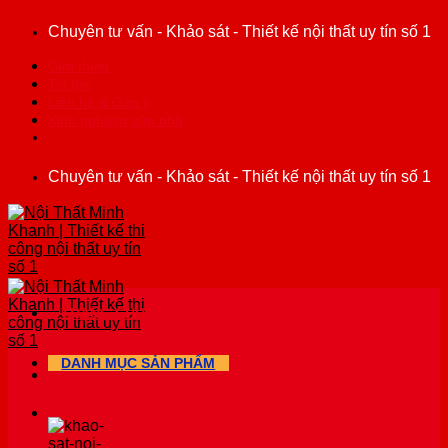
Bỏ
Chuyên tư vấn - Khảo sát - Thiết kế nội thất uy tín số 1
qua
nội
Giới thiệu
dung
Tin tức
Liên hệ & Góp ý
Kinh nghiệm sửa nhà
Chuyên tư vấn - Khảo sát - Thiết kế nội thất uy tín số 1
TRANG CHỦ
DANH MỤC SẢN PHẨM
KIẾN THỨC & KINH NGHIỆM