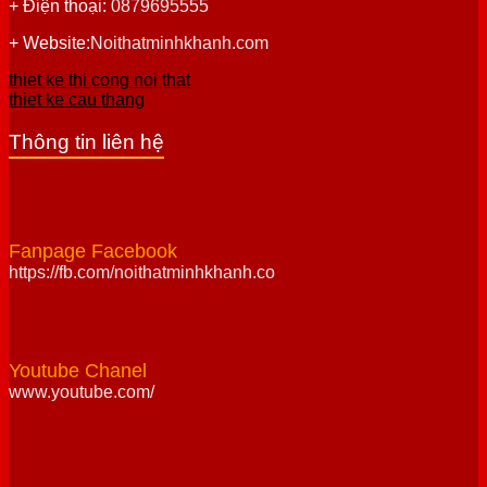
+ Điện thoại:
0879695555
+ Website:
Noithatminhkhanh.com
thiet ke thi cong noi that
thiet ke cau thang
Thông tin liên hệ
Fanpage Facebook
https://fb.com/noithatminhkhanh.co
Youtube Chanel
www.youtube.com/