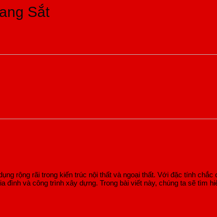
ướng
Bảng
Sắt,
Thang
ang Sắt
ầu
Giá
Inox
Đẹp
hang
Làm
Và
–
026,
Các
Gỗ
Điểm
ác
Loại
2026
Nhấn
ình
Cầu
–
Hoàn
nh
Thang
Nên
Hảo
ầu
2025
Chọn
Cho
hang
–
Loại
Không
Tham
Nào?
Gian
Khảo
Sống
Chi
Tiết
ng rộng rãi trong kiến trúc nội thất và ngoại thất. Với đặc tính chắ
a đình và công trình xây dựng. Trong bài viết này, chúng ta sẽ tìm h