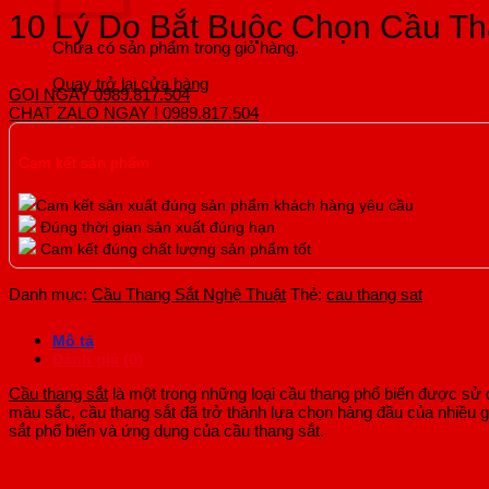
hợp
h
10 Lý Do Bắt Buộc Chọn Cầu Th
mẫu
c
cầu
t
Chưa có sản phẩm trong giỏ hàng.
thang
2
đẹp
c
Quay trở lại cửa hàng
năm
h
GỌI NGAY 0989.817.504
2025
ả
CHAT ZALO NGAY ! 0989.817.504
c
t
Cam kết sản phẩm
Cam kết sản xuất đúng sản phẩm khách hàng yêu cầu
Đúng thời gian sản xuất đúng hạn
Cam kết đúng chất lượng sản phẩm tốt
Danh mục:
Cầu Thang Sắt Nghệ Thuật
Thẻ:
cau thang sat
Mô tả
Đánh giá (0)
Cầu thang sắt
là một trong những loại cầu thang phổ biến được sử dụ
màu sắc, cầu thang sắt đã trở thành lựa chọn hàng đầu của nhiều gi
sắt phổ biến và ứng dụng của cầu thang sắt.