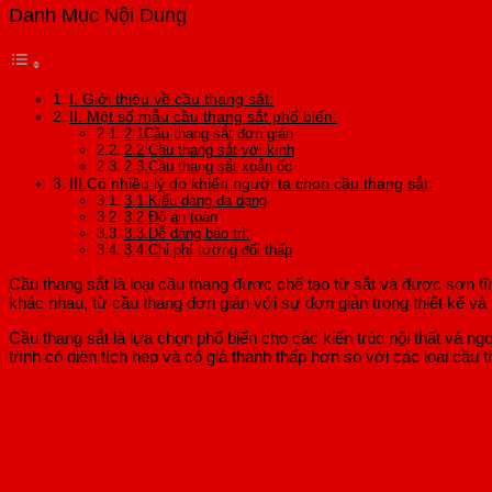
Danh Mục Nội Dung
I. Giới thiệu về cầu thang sắt:
II. Một số mẫu cầu thang sắt phổ biến:
2.1Cầu thang sắt đơn giản
2.2 Cầu thang sắt với kính
2.3.Cầu thang sắt xoắn ốc
III.Có nhiều lý do khiến người ta chọn cầu thang sắt:
3.1.Kiểu dáng đa dạng
3.2.Độ an toàn
3.3.Dễ dàng bảo trì:
3.4.Chi phí tương đối thấp
Cầu thang sắt là loại cầu thang được chế tạo từ sắt và được sơn t
khác nhau, từ cầu thang đơn giản với sự đơn giản trong thiết kế và c
Cầu thang sắt là lựa chọn phổ biến cho các kiến trúc nội thất và ng
trình có diện tích hẹp và có giá thành thấp hơn so với các loại cầu 