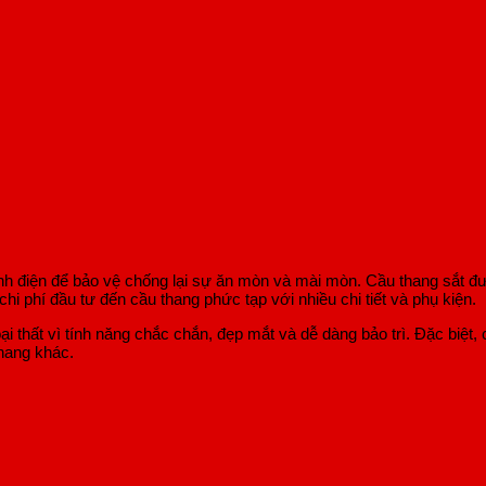
ĩnh điện để bảo vệ chống lại sự ăn mòn và mài mòn. Cầu thang sắt đ
hi phí đầu tư đến cầu thang phức tạp với nhiều chi tiết và phụ kiện.
oại thất vì tính năng chắc chắn, đẹp mắt và dễ dàng bảo trì. Đặc biệ
thang khác.