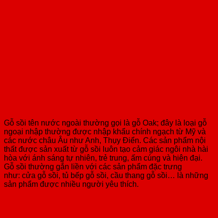
Gỗ sồi tên nước ngoài thường gọi là gỗ Oak; đây là loại gỗ
ngoại nhập thường được nhập khẩu chính ngạch từ Mỹ và
các nước châu Âu như Anh, Thụy Điển. Các sản phẩm nội
thất được sản xuất từ gỗ sồi luôn tạo cảm giác ngôi nhà hài
hòa với ánh sáng tự nhiên, trẻ trung, ấm cúng và hiện đại.
Gỗ sồi thường gắn liền với các sản phẩm đặc trưng
như: cửa gỗ sồi, tủ bếp gỗ sồi, cầu thang gỗ sồi… là những
sản phẩm được nhiều người yêu thích.