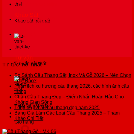
DỰ ÁN THỰC HIỆN
Khảo Sát
TIN TỨC NỘI THẤT
Khảo sát nội thất
BÁO GIÁ
LIÊN HỆ
Tư vấn
Tư vấn nội thất
Tin tức mới nhất
So Sánh Cầu Thang Sắt, Inox Và Gỗ 2026 – Nên Chọn
Không
Loại Nào?
có
Phân tich xu hướng cầu thang 2026, các hình ảnh cầu
Không
bình
thang
có
luận
Chân Cầu Thang Đẹp – Điểm Nhấn Hoàn Hảo Cho
Thiết kế
ở
bình
Không
Không Gian Sống
Thiết kế nội thất
So
luận
có
Không
Tổng hợp mẫu cầu thang đẹp năm 2025
ở
Sánh
bình
có
Bảng Giá Làm Các Loại Cầu Thang 2025 – Tham
0
Phân
Cầu
Không
luận
bình
Khảo Chi Tiết
Giỏ hàng
tich
Thang
ở
có
luận
xu
Sắt,
Chân
ở
bình
hướng
Inox
Cầu
Tổng