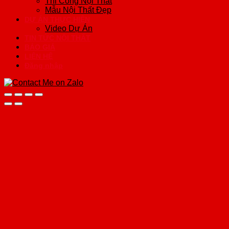
Thi Công Nội Thất
Mẫu Nội Thất Đẹp
DỰ ÁN THỰC HIỆN
Video Dự Án
TIN TỨC NỘI THẤT
BÁO GIÁ
LIÊN HỆ
Đăng nhập