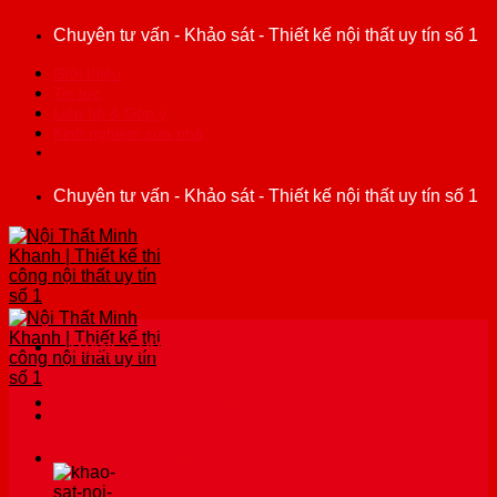
Bỏ
Chuyên tư vấn - Khảo sát - Thiết kế nội thất uy tín số 1
qua
nội
Giới thiệu
dung
Tin tức
Liên hệ & Góp ý
Kinh nghiệm sửa nhà
Chuyên tư vấn - Khảo sát - Thiết kế nội thất uy tín số 1
TRANG CHỦ
DANH MỤC SẢN PHẨM
KIẾN THỨC & KINH NGHIỆM