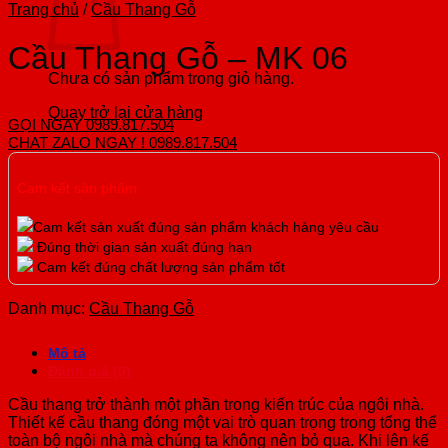
luận
Trang chủ
/
Cầu Thang Gỗ
cầu
Và
ở
Thang
hợp
thang
Gỗ
Bảng
Đẹp
mẫu
Cầu Thang Gỗ – MK 06
2026,
2026
Giá
–
cầu
các
–
Làm
Điểm
thang
Chưa có sản phẩm trong giỏ hàng.
hình
Nên
Các
Nhấn
đẹp
ảnh
Chọn
Loại
Hoàn
năm
Quay trở lại cửa hàng
GỌI NGAY 0989.817.504
cầu
Loại
Cầu
Hảo
2025
CHAT ZALO NGAY ! 0989.817.504
thang
Nào?
Thang
Cho
2025
Không
–
Gian
Cam kết sản phẩm
Tham
Sống
Khảo
Cam kết sản xuất đúng sản phẩm khách hàng yêu cầu
Chi
Đúng thời gian sản xuất đúng hạn
Tiết
Cam kết đúng chất lượng sản phẩm tốt
Danh mục:
Cầu Thang Gỗ
Mô tả
Đánh giá (0)
Cầu thang trở thành một phần trong kiến trúc của ngôi nhà.
Thiết kế cầu thang đóng một vai trò quan trọng trong tổng thể
toàn bộ ngôi nhà mà chúng ta không nên bỏ qua. Khi lên kế